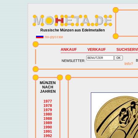
Russische Münzen aus Edelmetallen
по-русски
ANKAUF
VERKAUF
SUCHSERV
B
NEWSLETTER:
Info?
MÜNZEN
NACH
JAHREN
1977
1978
1979
1980
1988
1989
1990
1991
1992