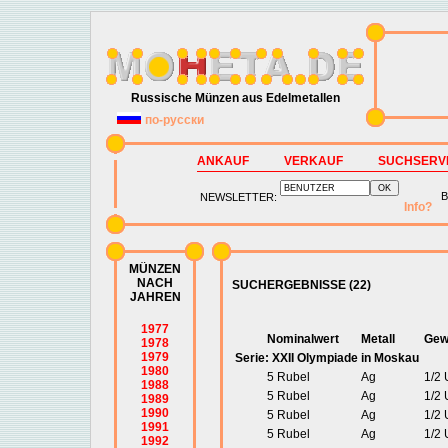
Russische Münzen aus Edelmetallen
по-русски
ANKAUF
VERKAUF
SUCHSERV
B
NEWSLETTER:
Info?
MÜNZEN
NACH
SUCHERGEBNISSE (22)
JAHREN
1977
Nominalwert
Metall
Gew
1978
1979
Serie: XXII Olympiade in Moskau
1980
5 Rubel
Ag
1/2
1988
5 Rubel
Ag
1/2
1989
1990
5 Rubel
Ag
1/2
1991
5 Rubel
Ag
1/2
1992