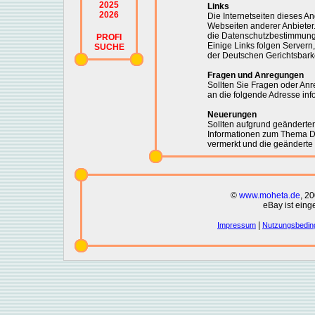
2025
Links
2026
Die Internetseiten dieses A
Webseiten anderer Anbieter
die Datenschutzbestimmunge
PROFI
Einige Links folgen Servern,
SUCHE
der Deutschen Gerichtsbark
Fragen und Anregungen
Sollten Sie Fragen oder An
an die folgende Adresse in
Neuerungen
Sollten aufgrund geändert
Informationen zum Thema Da
vermerkt und die geänderte F
©
www.moheta.de
, 2
eBay ist eing
|
Impressum
Nutzungsbedin