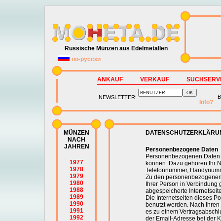
Russische Münzen aus Edelmetallen
по-русски
ANKAUF
VERKAUF
SUCHSERV
B
NEWSLETTER:
Info?
MÜNZEN
DATENSCHUTZERKLÄRU
NACH
JAHREN
Personenbezogene Daten
Personenbezogenen Daten sin
1977
können. Dazu gehören Ihr N
1978
Telefonnummer, Handynummer
1979
Zu den personenbezogenen Da
1980
Ihrer Person in Verbindung
1988
abgespeicherte Internetseite
1989
Die Internetseiten dieses P
1990
benutzt werden. Nach Ihren
1991
es zu einem Vertragsabschl
1992
der Email-Adresse bei der K