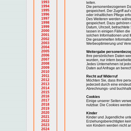
1993
leiten.
1994
Die personenbezogenen Dat
1995
gespeichert. Der Zugriff a
1996
oder inhaltlichen Pflege erf
1997
Des Weiteren werden währen
1998
gespeichert. Dazu gehören u
1999
Datum, Uhrzeit, betrachtet
2000
lassen in einigen Fällen die
2001
solchen Informationen und I
2002
Die gesammelten Information
2003
Werbeoptimierung und Verei
2004
2005
Weitergabe personenbezo
2006
Ihre persönlichen Daten we
2007
wurden, nur intern bearbeite
2008
Jedes Unternehmen ist jedoch
2009
Daten auf Anfrage an berech
2010
2011
Recht auf Widerruf
2012
Möchten Sie, dass Ihre per
2013
jederzeit durch eine eindeut
2014
Abrechnungs- und buchhalte
2015
2016
Cookies
2017
Einige unserer Seiten verwe
2018
nutzbar. Die Cookies werden 
2019
2020
Kinder
2021
Kinder und Jugendliche unte
2022
Erziehungsberechtigten kei
2023
von Kindern werden nicht an
2024