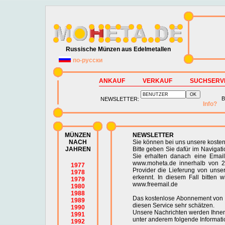
Russische Münzen aus Edelmetallen
по-русски
ANKAUF
VERKAUF
SUCHSERV
B
NEWSLETTER:
Info?
MÜNZEN
NEWSLETTER
NACH
Sie können bei uns unsere koste
JAHREN
Bitte geben Sie dafür im Navigat
Sie erhalten danach eine Email
www.moheta.de innerhalb von 2
1977
Provider die Lieferung von unser
1978
erkennt. In diesem Fall bitten 
1979
www.freemail.de
1980
1988
Das kostenlose Abonnement von Na
1989
diesen Service sehr schätzen.
1990
Unsere Nachrichten werden Ihnen 
1991
unter anderem folgende Informati
1992