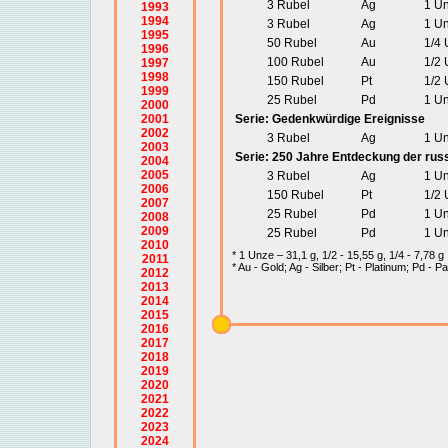
3 Rubel
Ag
1 U
1993
1994
3 Rubel
Ag
1 U
1995
50 Rubel
Au
1/4
1996
100 Rubel
Au
1/2
1997
1998
150 Rubel
Pt
1/2
1999
25 Rubel
Pd
1 U
2000
2001
Serie: Gedenkwürdige Ereignisse
2002
3 Rubel
Ag
1 U
2003
Serie: 250 Jahre Entdeckung der ru
2004
2005
3 Rubel
Ag
1 U
2006
150 Rubel
Pt
1/2
2007
25 Rubel
Pd
1 U
2008
2009
25 Rubel
Pd
1 U
2010
* 1 Unze – 31,1 g, 1/2 - 15,55 g, 1/4 - 7,78 g
2011
* Au - Gold; Ag - Silber; Pt - Platinum; Pd - P
2012
2013
2014
2015
2016
2017
2018
2019
2020
2021
2022
2023
2024