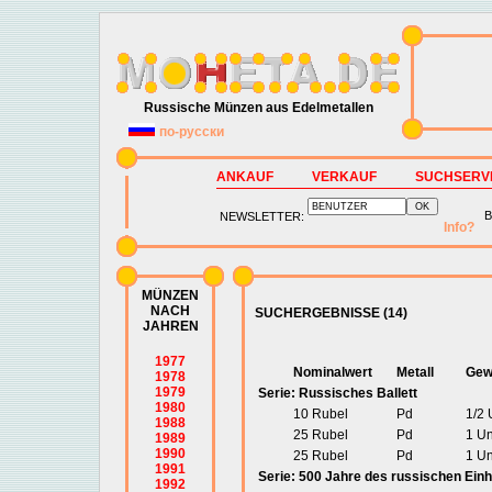
Russische Münzen aus Edelmetallen
по-русски
ANKAUF
VERKAUF
SUCHSERV
B
NEWSLETTER:
Info?
MÜNZEN
NACH
SUCHERGEBNISSE (14)
JAHREN
1977
Nominalwert
Metall
Gew
1978
1979
Serie: Russisches Ballett
1980
10 Rubel
Pd
1/2
1988
25 Rubel
Pd
1 U
1989
1990
25 Rubel
Pd
1 U
1991
Serie: 500 Jahre des russischen Einh
1992