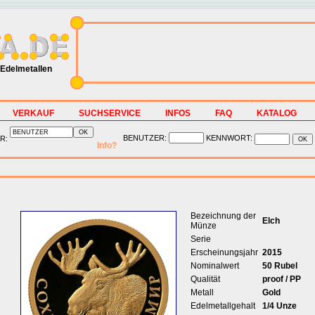
Edelmetallen
VERKAUF
SUCHSERVICE
INFOS
FAQ
KATALOG
BENUTZER:
KENNWORT:
R:
Info?
Bezeichnung der
Elch
Münze
Serie
Erscheinungsjahr
2015
Nominalwert
50 Rubel
Qualität
proof / PP
Metall
Gold
Edelmetallgehalt
1/4 Unze