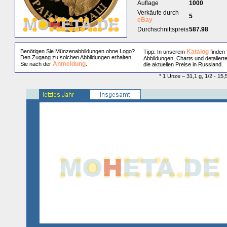
Auflage
1000
Verkäufe durch
5
eBay
Durchschnittspreis
587.98
Benötigen Sie Münzenabbildungen ohne Logo?
Katalog
Tipp: In unserem
finden 
Den Zugang zu solchen Abbildungen erhalten
Abbildungen, Charts und detaliert
Anmeldung
Sie nach der
.
die aktuellen Preise in Russland.
* 1 Unze – 31,1 g, 1/2 - 15,5