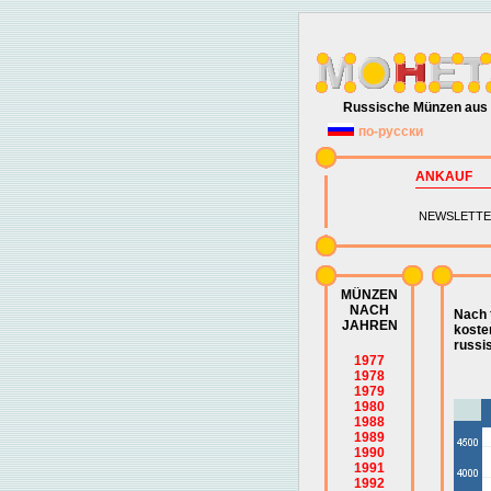
Russische Münzen aus 
по-русски
ANKAUF
NEWSLETTE
MÜNZEN
NACH
Nach 
JAHREN
koste
russi
1977
1978
1979
1980
1988
1989
1990
1991
1992