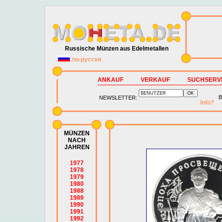
Russische Münzen aus Edelmetallen
по-русски
ANKAUF
VERKAUF
SUCHSERV
B
NEWSLETTER:
Info?
MÜNZEN
NACH
JAHREN
1977
1978
1979
1980
1988
1989
1990
1991
1992