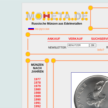
Russische Münzen aus Edelmetallen
по-русски
ANKAUF
VERKAUF
SUCHSERV
B
NEWSLETTER:
Info?
MÜNZEN
NACH
JAHREN
1977
1978
1979
1980
1988
1989
1990
1991
1992