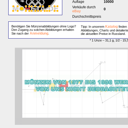
Auflage
10000
Verkäufe durch
0
eBay
Durchschnittspreis
Benötigen Sie Münzenabbildungen ohne Logo?
Katalog
Tipp: In unserem
finden 
Den Zugang zu solchen Abbildungen erhalten
Abbildungen, Charts und detaliert
Anmeldung
Sie nach der
.
die aktuellen Preise in Russland.
* 1 Unze – 31,1 g, 1/2 - 15,5