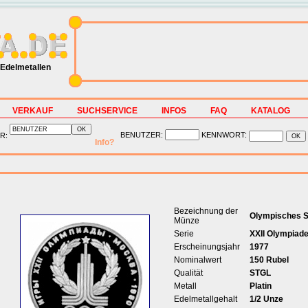
Edelmetallen
VERKAUF
SUCHSERVICE
INFOS
FAQ
KATALOG
BENUTZER:
KENNWORT:
R:
Info?
Bezeichnung der
Olympisches 
Münze
Serie
XXII Olympiad
Erscheinungsjahr
1977
Nominalwert
150 Rubel
Qualität
STGL
Metall
Platin
Edelmetallgehalt
1/2 Unze