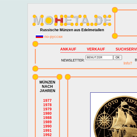
Russische Münzen aus Edelmetallen
по-русски
ANKAUF
VERKAUF
SUCHSERV
B
NEWSLETTER:
Info?
MÜNZEN
NACH
JAHREN
1977
1978
1979
1980
1988
1989
1990
1991
1992