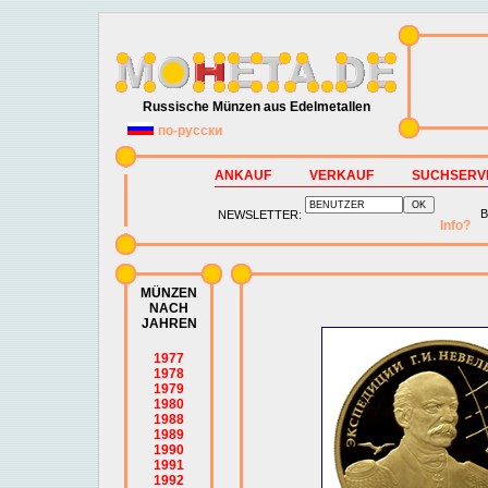
Russische Münzen aus Edelmetallen
по-русски
ANKAUF
VERKAUF
SUCHSERV
B
NEWSLETTER:
Info?
MÜNZEN
NACH
JAHREN
1977
1978
1979
1980
1988
1989
1990
1991
1992