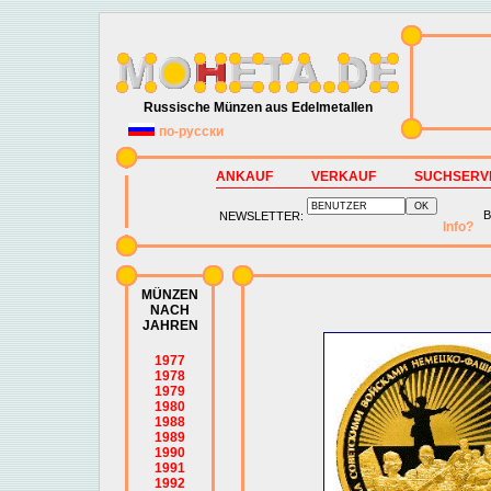
Russische Münzen aus Edelmetallen
по-русски
ANKAUF
VERKAUF
SUCHSERV
B
NEWSLETTER:
Info?
MÜNZEN
NACH
JAHREN
1977
1978
1979
1980
1988
1989
1990
1991
1992