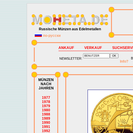
Russische Münzen aus Edelmetallen
по-русски
ANKAUF
VERKAUF
SUCHSERV
B
NEWSLETTER:
Info?
MÜNZEN
NACH
JAHREN
1977
1978
1979
1980
1988
1989
1990
1991
1992