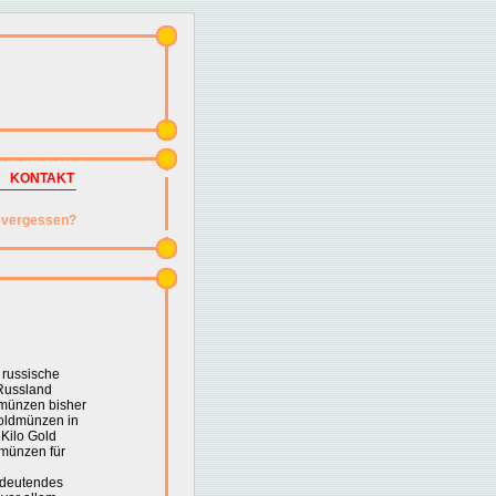
KONTAKT
vergessen?
 russische
 Russland
rmünzen bisher
oldmünzen in
Kilo Gold
nsmünzen für
bedeutendes