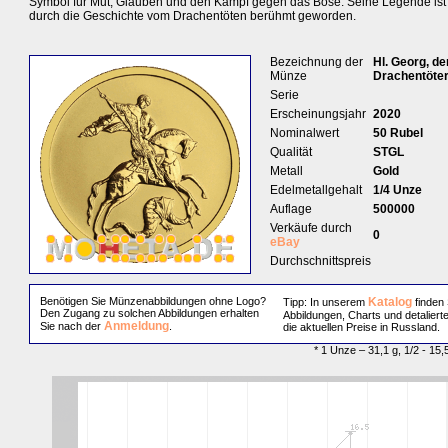
Symbol für Mut, Glauben und den Kampf gegen das Böse. Seine Legende ist 
durch die Geschichte vom Drachentöten berühmt geworden.
Bezeichnung der
Hl. Georg, de
Münze
Drachentöte
Serie
Erscheinungsjahr
2020
Nominalwert
50 Rubel
Qualität
STGL
Metall
Gold
Edelmetallgehalt
1/4 Unze
Auflage
500000
Verkäufe durch
0
eBay
Durchschnittspreis
Benötigen Sie Münzenabbildungen ohne Logo?
Katalog
Tipp: In unserem
finden 
Den Zugang zu solchen Abbildungen erhalten
Abbildungen, Charts und detaliert
Anmeldung
Sie nach der
.
die aktuellen Preise in Russland.
* 1 Unze – 31,1 g, 1/2 - 15,5