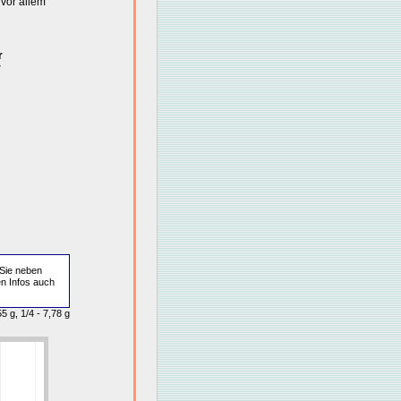
vor allem
r
r
Sie neben
en Infos auch
5 g, 1/4 - 7,78 g