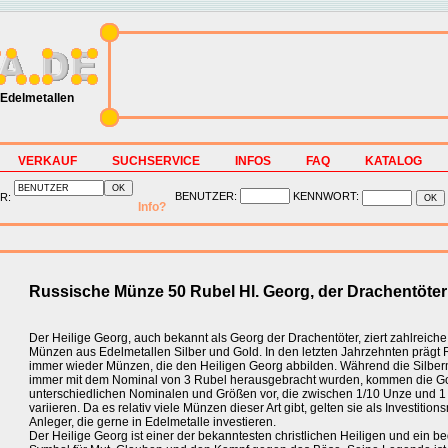
Edelmetallen
VERKAUF
SUCHSERVICE
INFOS
FAQ
KATALOG
BENUTZER:
KENNWORT:
R:
Info?
Russische Münze 50 Rubel Hl. Georg, der Drachentöter
Der Heilige Georg, auch bekannt als Georg der Drachentöter, ziert zahlreiche
Münzen aus Edelmetallen Silber und Gold. In den letzten Jahrzehnten prägt
immer wieder Münzen, die den Heiligen Georg abbilden. Während die Silbe
immer mit dem Nominal von 3 Rubel herausgebracht wurden, kommen die G
unterschiedlichen Nominalen und Größen vor, die zwischen 1/10 Unze und 1 
variieren. Da es relativ viele Münzen dieser Art gibt, gelten sie als Investitio
Anleger, die gerne in Edelmetalle investieren.
Der Heilige Georg ist einer der bekanntesten christlichen Heiligen und ein 