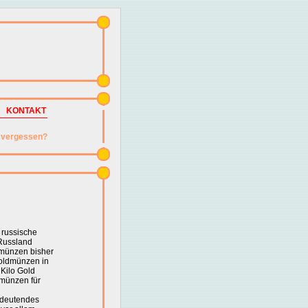
KONTAKT
vergessen?
 russische
 Russland
rmünzen bisher
oldmünzen in
Kilo Gold
nsmünzen für
bedeutendes