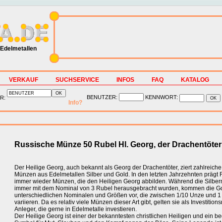
Edelmetallen
VERKAUF
SUCHSERVICE
INFOS
FAQ
KATALOG
BENUTZER:
KENNWORT:
R:
Info?
Russische Münze 50 Rubel Hl. Georg, der Drachentöter
Der Heilige Georg, auch bekannt als Georg der Drachentöter, ziert zahlreiche
Münzen aus Edelmetallen Silber und Gold. In den letzten Jahrzehnten prägt
immer wieder Münzen, die den Heiligen Georg abbilden. Während die Silbe
immer mit dem Nominal von 3 Rubel herausgebracht wurden, kommen die G
unterschiedlichen Nominalen und Größen vor, die zwischen 1/10 Unze und 1 
variieren. Da es relativ viele Münzen dieser Art gibt, gelten sie als Investitio
Anleger, die gerne in Edelmetalle investieren.
Der Heilige Georg ist einer der bekanntesten christlichen Heiligen und ein 