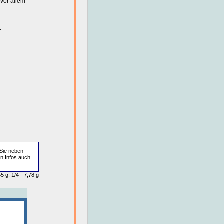
vor allem
r
r
Sie neben
en Infos auch
5 g, 1/4 - 7,78 g