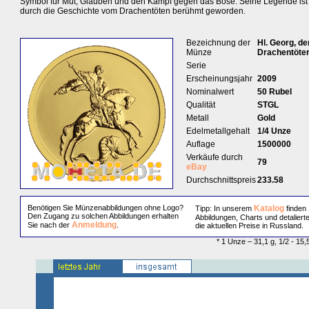
Symbol für Mut, Glauben und den Kampf gegen das Böse. Seine Legende ist 
durch die Geschichte vom Drachentöten berühmt geworden.
Bezeichnung der
Hl. Georg, de
Münze
Drachentöte
Serie
Erscheinungsjahr
2009
Nominalwert
50 Rubel
Qualität
STGL
Metall
Gold
Edelmetallgehalt
1/4 Unze
Auflage
1500000
Verkäufe durch
79
eBay
Durchschnittspreis
233.58
Benötigen Sie Münzenabbildungen ohne Logo?
Katalog
Tipp: In unserem
finden 
Den Zugang zu solchen Abbildungen erhalten
Abbildungen, Charts und detaliert
Anmeldung
Sie nach der
.
die aktuellen Preise in Russland.
* 1 Unze – 31,1 g, 1/2 - 15,5