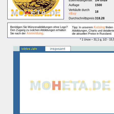
Edelmetallgehalt
1/4 Unze
Auflage
1500
Verkäufe durch
18
eBay
Durchschnittspreis
318.28
Benötigen Sie Münzenabbildungen ohne Logo?
Katalog
Tipp: In unserem
finden 
Den Zugang zu solchen Abbildungen erhalten
Abbildungen, Charts und detaliert
Anmeldung
Sie nach der
.
die aktuellen Preise in Russland.
* 1 Unze – 31,1 g, 1/2 - 15,5