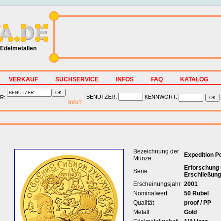
Edelmetallen
VERKAUF
SUCHSERVICE
INFOS
FAQ
KATALOG
BENUTZER:
KENNWORT:
R:
Info?
Bezeichnung der
Expedition P
Münze
Erforschung
Serie
Erschließun
Erscheinungsjahr
2001
Nominalwert
50 Rubel
Qualität
proof / PP
Metall
Gold