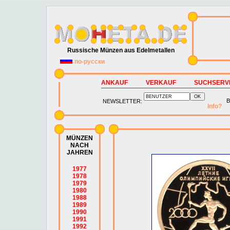
Russische Münzen aus Edelmetallen
по-русски
ANKAUF
VERKAUF
SUCHSERV
B
NEWSLETTER:
Info?
MÜNZEN
NACH
JAHREN
1977
1978
1979
1980
1988
1989
1990
1991
1992