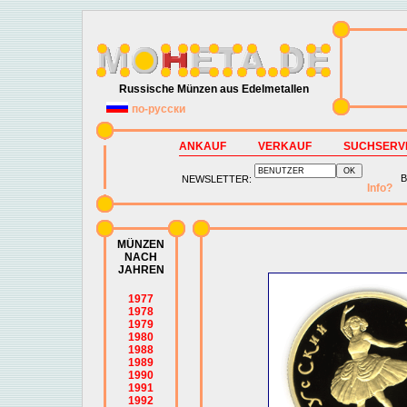
Russische Münzen aus Edelmetallen
по-русски
ANKAUF
VERKAUF
SUCHSERV
B
NEWSLETTER:
Info?
MÜNZEN
NACH
JAHREN
1977
1978
1979
1980
1988
1989
1990
1991
1992