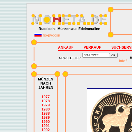
Russische Münzen aus Edelmetallen
по-русски
ANKAUF
VERKAUF
SUCHSERV
B
NEWSLETTER:
Info?
MÜNZEN
NACH
JAHREN
1977
1978
1979
1980
1988
1989
1990
1991
1992