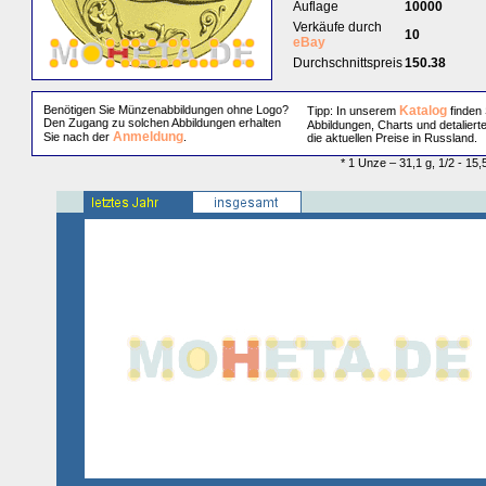
Auflage
10000
Verkäufe durch
10
eBay
Durchschnittspreis
150.38
Benötigen Sie Münzenabbildungen ohne Logo?
Katalog
Tipp: In unserem
finden 
Den Zugang zu solchen Abbildungen erhalten
Abbildungen, Charts und detaliert
Anmeldung
Sie nach der
.
die aktuellen Preise in Russland.
* 1 Unze – 31,1 g, 1/2 - 15,5