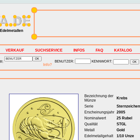
Edelmetallen
VERKAUF
SUCHSERVICE
INFOS
FAQ
KATALOG
BENUTZER:
KENNWORT:
R:
Info?
Bezeichnung der
Krebs
Münze
Serie
Sternzeichen
Erscheinungsjahr
2005
Nominalwert
25 Rubel
Qualität
STGL
Metall
Gold
Edelmetallgehalt
1/10 Unze