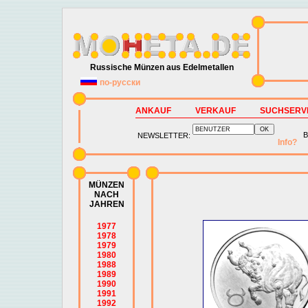
Russische Münzen aus Edelmetallen
по-русски
ANKAUF
VERKAUF
SUCHSERV
B
NEWSLETTER:
Info?
MÜNZEN
NACH
JAHREN
1977
1978
1979
1980
1988
1989
1990
1991
1992