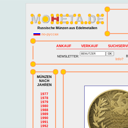
Russische Münzen aus Edelmetallen
по-русски
ANKAUF
VERKAUF
SUCHSERV
B
NEWSLETTER:
Info?
MÜNZEN
NACH
JAHREN
1977
1978
1979
1980
1988
1989
1990
1991
1992