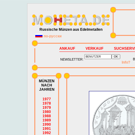
Russische Münzen aus Edelmetallen
по-русски
ANKAUF
VERKAUF
SUCHSERV
B
NEWSLETTER:
Info?
MÜNZEN
NACH
JAHREN
1977
1978
1979
1980
1988
1989
1990
1991
1992