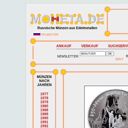
Russische Münzen aus Edelmetallen
по-русски
ANKAUF
VERKAUF
SUCHSERV
B
NEWSLETTER:
Info?
MÜNZEN
NACH
JAHREN
1977
1978
1979
1980
1988
1989
1990
1991
1992