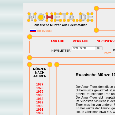
Russische Münzen aus Edelmetallen
по-русски
ANKAUF
VERKAUF
SUCHSERV
B
NEWSLETTER:
Info?
MÜNZEN
NACH
Russische Münze 10
JAHREN
1977
Der Amur-Tiger, dem diese 
1978
Silbermünze gewidmet ist, is
1979
größte Raubtier der Erde an
1980
Der Amur-Tiger lebt hauptsä
1988
im Südosten Sibiriens in der
1989
Tiger, was ihn von anderen 
1990
Früher wurde der Amur-Tiger,
1991
Heute zählt man etwa 600 w
1992