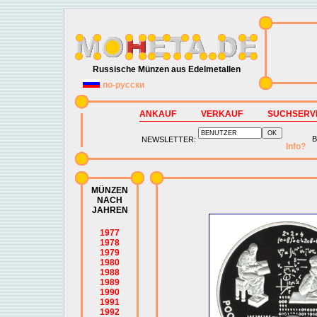
Russische Münzen aus Edelmetallen
по-русски
ANKAUF
VERKAUF
SUCHSERV
B
NEWSLETTER:
Info?
MÜNZEN
NACH
JAHREN
1977
1978
1979
1980
1988
1989
1990
1991
1992