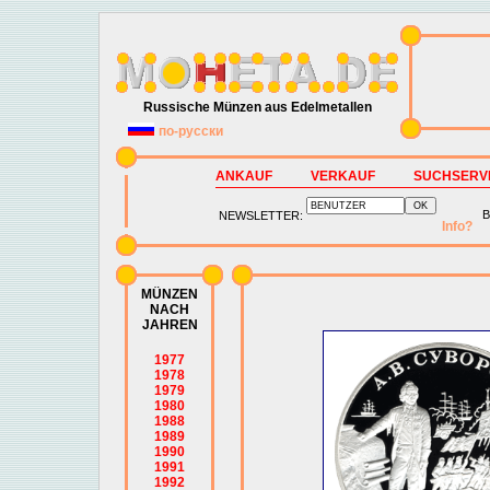
Russische Münzen aus Edelmetallen
по-русски
ANKAUF
VERKAUF
SUCHSERV
B
NEWSLETTER:
Info?
MÜNZEN
NACH
JAHREN
1977
1978
1979
1980
1988
1989
1990
1991
1992