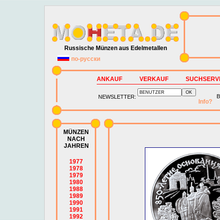
Russische Münzen aus Edelmetallen
по-русски
ANKAUF
VERKAUF
SUCHSERV
B
NEWSLETTER:
Info?
MÜNZEN
NACH
JAHREN
1977
1978
1979
1980
1988
1989
1990
1991
1992