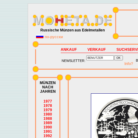
Russische Münzen aus Edelmetallen
по-русски
ANKAUF
VERKAUF
SUCHSERV
B
NEWSLETTER:
Info?
MÜNZEN
NACH
JAHREN
1977
1978
1979
1980
1988
1989
1990
1991
1992