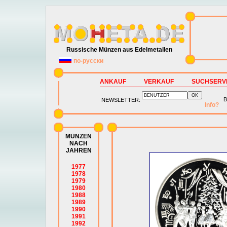
Russische Münzen aus Edelmetallen
по-русски
ANKAUF
VERKAUF
SUCHSERV
B
NEWSLETTER:
Info?
MÜNZEN
NACH
JAHREN
1977
1978
1979
1980
1988
1989
1990
1991
1992