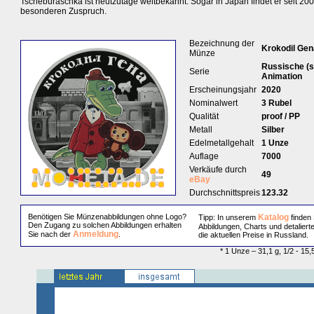
Tscheburaschka ist heutzutage weltbekannt. Sogar in Japan findet er seit 20
besonderen Zuspruch.
Bezeichnung der
Krokodil Gen
Münze
Russische (s
Serie
Animation
Erscheinungsjahr
2020
Nominalwert
3 Rubel
Qualität
proof / PP
Metall
Silber
Edelmetallgehalt
1 Unze
Auflage
7000
Verkäufe durch
49
eBay
Durchschnittspreis
123.32
Benötigen Sie Münzenabbildungen ohne Logo?
Katalog
Tipp: In unserem
finden 
Den Zugang zu solchen Abbildungen erhalten
Abbildungen, Charts und detaliert
Anmeldung
Sie nach der
.
die aktuellen Preise in Russland.
* 1 Unze – 31,1 g, 1/2 - 15,5