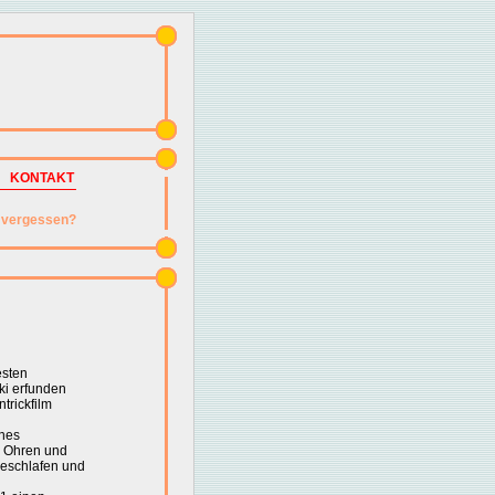
KONTAKT
vergessen?
esten
ki erfunden
rickfilm
enes
e Ohren und
geschlafen und