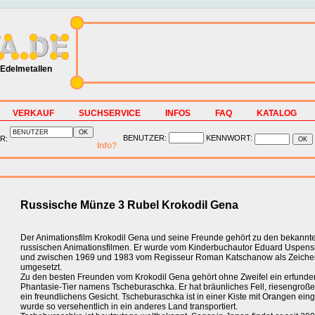
Edelmetallen
VERKAUF
SUCHSERVICE
INFOS
FAQ
KATALOG
BENUTZER:
KENNWORT:
R:
Info?
Russische Münze 3 Rubel Krokodil Gena
Der Animationsfilm Krokodil Gena und seine Freunde gehört zu den bekannt
russischen Animationsfilmen. Er wurde vom Kinderbuchautor Eduard Uspens
und zwischen 1969 und 1983 vom Regisseur Roman Katschanow als Zeichent
umgesetzt.
Zu den besten Freunden vom Krokodil Gena gehört ohne Zweifel ein erfund
Phantasie-Tier namens Tscheburaschka. Er hat bräunliches Fell, riesengroß
ein freundlichens Gesicht. Tscheburaschka ist in einer Kiste mit Orangen ein
wurde so versehentlich in ein anderes Land transportiert.