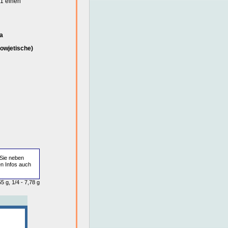
01 einen
a
owjetische)
Sie neben
en Infos auch
5 g, 1/4 - 7,78 g