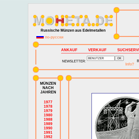
Russische Münzen aus Edelmetallen
по-русски
ANKAUF
VERKAUF
SUCHSERV
B
NEWSLETTER:
Info?
MÜNZEN
NACH
JAHREN
1977
1978
1979
1980
1988
1989
1990
1991
1992