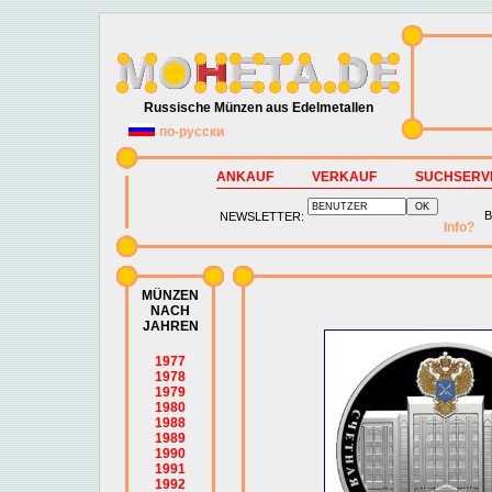
Russische Münzen aus Edelmetallen
по-русски
ANKAUF
VERKAUF
SUCHSERV
B
NEWSLETTER:
Info?
MÜNZEN
NACH
JAHREN
1977
1978
1979
1980
1988
1989
1990
1991
1992