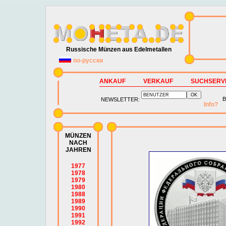
Russische Münzen aus Edelmetallen
по-русски
ANKAUF
VERKAUF
SUCHSERV
B
NEWSLETTER:
Info?
MÜNZEN
NACH
JAHREN
1977
1978
1979
1980
1988
1989
1990
1991
1992