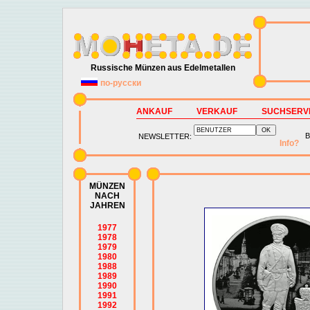
Russische Münzen aus Edelmetallen
по-русски
ANKAUF
VERKAUF
SUCHSERV
B
NEWSLETTER:
Info?
MÜNZEN
NACH
JAHREN
1977
1978
1979
1980
1988
1989
1990
1991
1992