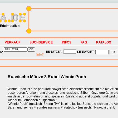
Edelmetallen
VERKAUF
SUCHSERVICE
INFOS
FAQ
KATALOG
BENUTZER:
KENNWORT:
R:
Info?
Russische Münze 3 Rubel Winnie Pooh
Winnie Pooh ist eine populäre sowjetische Zeichentrickserie, für die als Zeic
besonderen Anerkennung diese schöne russische Silbermünze geprägt wurde
wurde in der Sowjetunion und später in Russland äußerst populär und wird b
wieder im Fernsehen ausgestrahlt.
"Winnie Pooh" (russisch: Винни Пух) ist eine lustige Serie, die sich um die A
Bären und seines Freundes namens Pjatatschok (russisch: Пятачок) dreht.