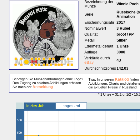
Bezeichnung der
Winnie Pooh
Münze
Russische (s
Serie
Animation
Erscheinungsjahr
2017
Nominalwert
3 Rubel
Qualität
proof / PP
Metall
Silber
Edelmetallgehalt
1 Unze
Auflage
3000
Verkäufe durch
43
eBay
Durchschnittspreis
142.03
Benötigen Sie Münzenabbildungen ohne Logo?
Katalog
Tipp: In unserem
finden 
Den Zugang zu solchen Abbildungen erhalten
Abbildungen, Charts und detaliert
Anmeldung
Sie nach der
.
die aktuellen Preise in Russland.
* 1 Unze – 31,1 g, 1/2 - 15,5