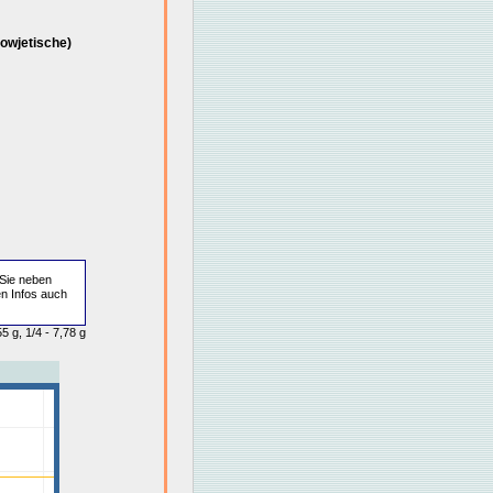
owjetische)
Sie neben
en Infos auch
5 g, 1/4 - 7,78 g