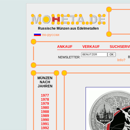
Russische Münzen aus Edelmetallen
по-русски
ANKAUF
VERKAUF
SUCHSERV
B
NEWSLETTER:
Info?
MÜNZEN
NACH
JAHREN
1977
1978
1979
1980
1988
1989
1990
1991
1992