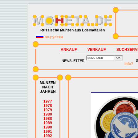
Russische Münzen aus Edelmetallen
по-русски
ANKAUF
VERKAUF
SUCHSERV
B
NEWSLETTER:
Info?
MÜNZEN
NACH
JAHREN
1977
1978
1979
1980
1988
1989
1990
1991
1992