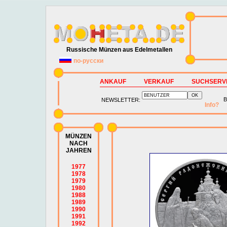
Russische Münzen aus Edelmetallen
по-русски
ANKAUF
VERKAUF
SUCHSERV
B
NEWSLETTER:
Info?
MÜNZEN
NACH
JAHREN
1977
1978
1979
1980
1988
1989
1990
1991
1992