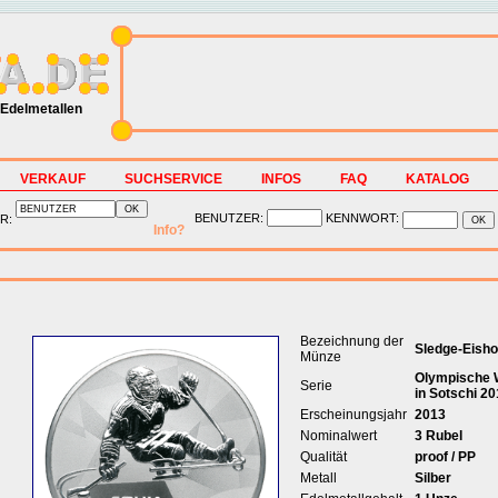
Edelmetallen
VERKAUF
SUCHSERVICE
INFOS
FAQ
KATALOG
BENUTZER:
KENNWORT:
R:
Info?
Bezeichnung der
Sledge-Eish
Münze
Olympische W
Serie
in Sotschi 20
Erscheinungsjahr
2013
Nominalwert
3 Rubel
Qualität
proof / PP
Metall
Silber