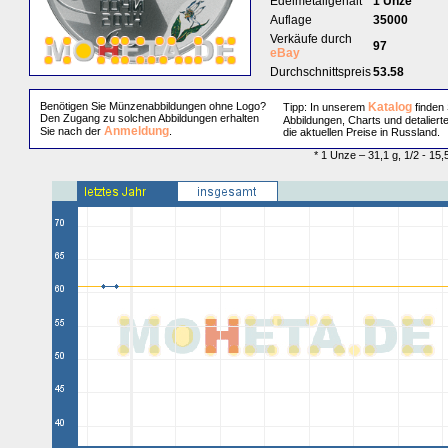
Edelmetallgehalt
1 Unze
Auflage
35000
Verkäufe durch
97
eBay
Durchschnittspreis
53.58
Benötigen Sie Münzenabbildungen ohne Logo?
Katalog
Tipp: In unserem
finden 
Den Zugang zu solchen Abbildungen erhalten
Abbildungen, Charts und detaliert
Anmeldung
Sie nach der
.
die aktuellen Preise in Russland.
* 1 Unze – 31,1 g, 1/2 - 15,5