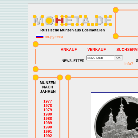
Russische Münzen aus Edelmetallen
по-русски
ANKAUF
VERKAUF
SUCHSERV
B
NEWSLETTER:
Info?
MÜNZEN
NACH
JAHREN
1977
1978
1979
1980
1988
1989
1990
1991
1992