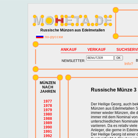
Russische Münzen aus Edelmetallen
по-русски
ANKAUF
VERKAUF
SUCHSERV
B
NEWSLETTER:
Info?
MÜNZEN
NACH
Russische Münze 3 R
JAHREN
1977
Der Heilige Georg, auch bek
1978
Münzen aus Edelmetallen Sil
1979
immer wieder Münzen, die d
1980
immer mit dem Nominal von
1988
unterschiedlichen Nominale
1989
variieren. Da es relativ viel
1990
Anleger, die gerne in Edelme
1991
Der Heilige Georg ist einer
1992