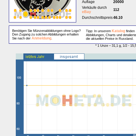
Auflage
20000
Verkäufe durch
112
eBay
Durchschnittspreis
46.10
Benötigen Sie Münzenabbildungen ohne Logo?
Katalog
Tipp: In unserem
finden 
Den Zugang zu solchen Abbildungen erhalten
Abbildungen, Charts und detaliert
Anmeldung
Sie nach der
.
die aktuellen Preise in Russland.
* 1 Unze – 31,1 g, 1/2 - 15,5