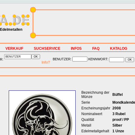
Edelmetallen
VERKAUF
SUCHSERVICE
INFOS
FAQ
KATALOG
BENUTZER:
KENNWORT:
R:
Info?
Bezeichnung der
Büffel
Münze
Serie
Mondkalende
Erscheinungsjahr
2008
Nominalwert
3 Rubel
Qualität
proof / PP
Metall
Silber
Edelmetallgehalt
1 Unze