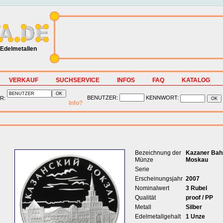
Edelmetallen
VERKAUF
SUCHSERVICE
INFOS
FAQ
KATALOG
BENUTZER:
KENNWORT:
R:
Info?
Bezeichnung der
Kazaner Bahn
Münze
Moskau
Serie
Erscheinungsjahr
2007
Nominalwert
3 Rubel
Qualität
proof / PP
Metall
Silber
Edelmetallgehalt
1 Unze