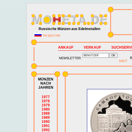
Russische Münzen aus Edelmetallen
по-русски
ANKAUF
VERKAUF
SUCHSERV
B
NEWSLETTER:
Info?
MÜNZEN
NACH
JAHREN
1977
1978
1979
1980
1988
1989
1990
1991
1992