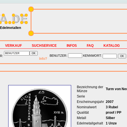
Edelmetallen
VERKAUF
SUCHSERVICE
INFOS
FAQ
KATALOG
BENUTZER:
KENNWORT:
R:
Info?
Bezeichnung der
Turm von Ne
Münze
Serie
Erscheinungsjahr
2007
Nominalwert
3 Rubel
Qualität
proof / PP
Metall
Silber
Edelmetallgehalt
1 Unze