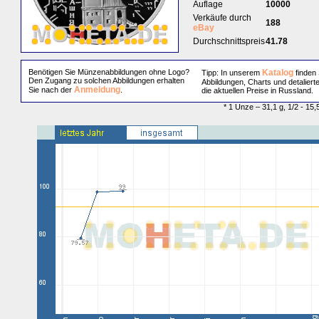
Auflage
10000
Verkäufe durch
188
eBay
Durchschnittspreis
41.78
Benötigen Sie Münzenabbildungen ohne Logo?
Katalog
Tipp: In unserem
finden 
Den Zugang zu solchen Abbildungen erhalten
Abbildungen, Charts und detaliert
Anmeldung
Sie nach der
.
die aktuellen Preise in Russland.
* 1 Unze – 31,1 g, 1/2 - 15,5