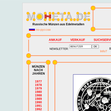
Russische Münzen aus Edelmetallen
по-русски
ANKAUF
VERKAUF
SUCHSERV
B
NEWSLETTER:
Info?
MÜNZEN
NACH
JAHREN
1977
1978
1979
1980
1988
1989
1990
1991
1992