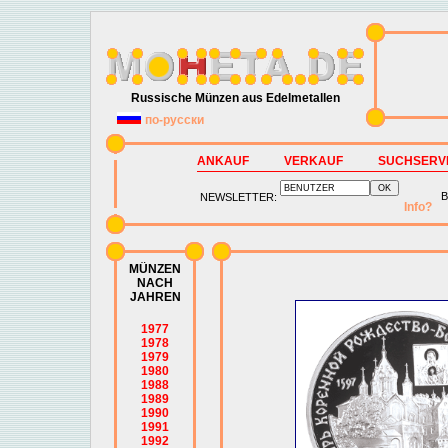
Russische Münzen aus Edelmetallen
по-русски
ANKAUF
VERKAUF
SUCHSERV
B
NEWSLETTER:
Info?
MÜNZEN
NACH
JAHREN
1977
1978
1979
1980
1988
1989
1990
1991
1992