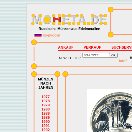
Russische Münzen aus Edelmetallen
по-русски
ANKAUF
VERKAUF
SUCHSERV
B
NEWSLETTER:
Info?
MÜNZEN
NACH
JAHREN
1977
1978
1979
1980
1988
1989
1990
1991
1992